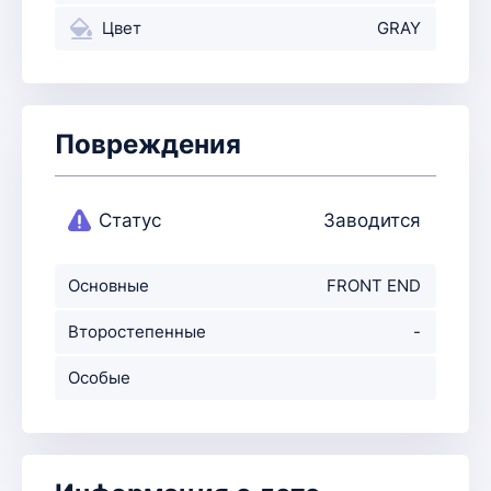
Цвет
GRAY
Повреждения
Статус
Заводится
Основные
FRONT END
повреждения
Второстепенные
-
повр-ния
Особые
примечания