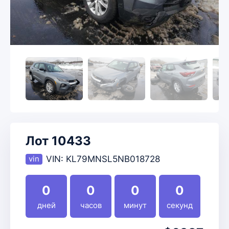
Лот 10433
VIN:
KL79MNSL5NB018728
0
0
0
0
дней
часов
минут
секунд