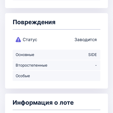
Повреждения
Статус
Заводится
Основные
SIDE
повреждения
Второстепенные
-
повр-ния
Особые
примечания
Информация о лоте