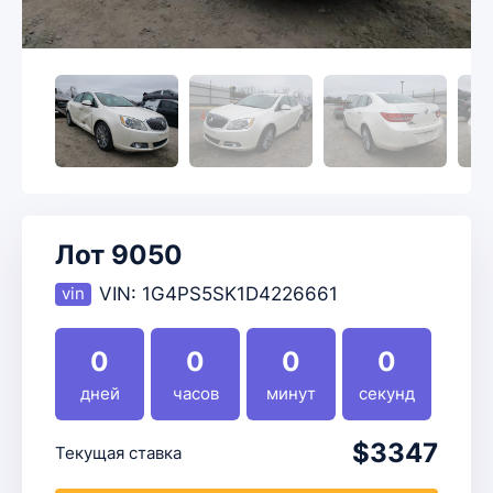
Лот 9050
VIN:
1G4PS5SK1D4226661
0
0
0
0
дней
часов
минут
секунд
$3347
Текущая ставка