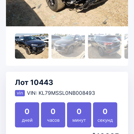
Лот 10443
VIN:
KL79MSSL0NB008493
0
0
0
0
дней
часов
минут
секунд