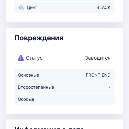
Цвет
BLACK
Повреждения
Статус
Заводится
Основные
FRONT END
повреждения
Второстепенные
-
повр-ния
Особые
примечания