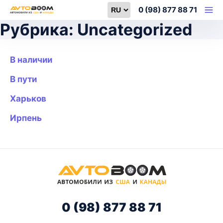
Select language
0 (98) 877 88 71
Рубрика:
Uncategorized
В наличии
В пути
Харьков
Ирпень
0 (98) 877 88 71