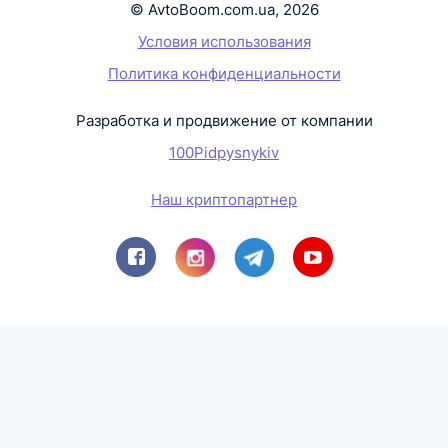
© AvtoBoom.com.ua, 2026
Условия использования
Политика конфиденциальности
Разработка и продвижение от компании
100Pidpysnykiv
Наш криптопартнер