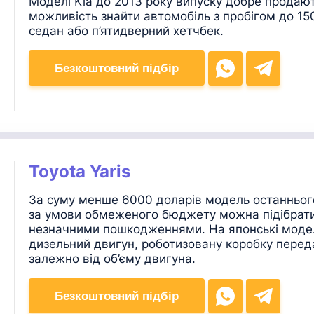
Моделі Kia до 2013 року випуску добре продают
можливість знайти автомобіль з пробігом до 15
седан або п’ятидверний хетчбек.
Безкоштовний підбір
Toyota Yaris
За суму менше 6000 доларів модель останнього
за умови обмеженого бюджету можна підібрати 
незначними пошкодженнями. На японські моде
дизельний двигун, роботизовану коробку перед
залежно від об’єму двигуна.
Безкоштовний підбір