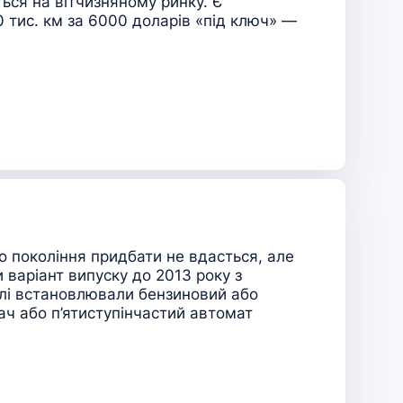
ься на вітчизняному ринку. Є
0 тис. км за 6000 доларів «під ключ» —
 покоління придбати не вдасться, але
варіант випуску до 2013 року з
лі встановлювали бензиновий або
ач або п’ятиступінчастий автомат