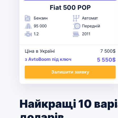
Fiat 500 POP
Бензин
Автомат
95 000
Передній
1.2
2011
Ціна в Україні
7 500$
з AvtoBoom під ключ
5 550$
Залишити заявку
Найкращі 10 варі
доларів