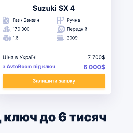
Suzuki SX 4
Газ / Бензин
Ручна
170 000
Передній
1.6
2009
Ціна в Україні
7 700$
з AvtoBoom під ключ
6 000$
Залишити заявку
д ключ до 6 тисяч