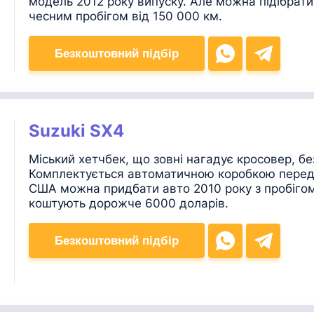
модель 2012 року випуску. Але можна підібрати
чесним пробігом від 150 000 км.
Безкоштовний підбір
Suzuki SX4
Міський хетчбек, що зовні нагадує кросовер, бе
Комплектується автоматичною коробкою переда
США можна придбати авто 2010 року з пробігом 
коштують дорожче 6000 доларів.
Безкоштовний підбір