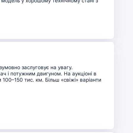
 модель у хорошому технічному стані з
зумовно заслуговує на увагу.
ч і потужним двигуном. На аукціоні в
100–150 тис. км. Більш «свіжі» варіанти