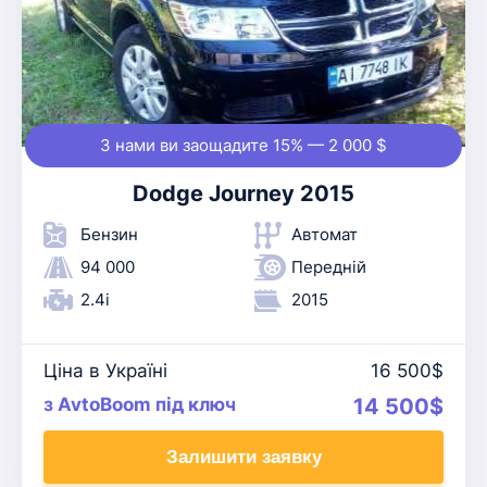
З нами ви заощадите 15% — 2 000 $
Dodge Journey 2015
Бензин
Автомат
94 000
Передній
2.4i
2015
Ціна в Україні
16 500$
з AvtoBoom під ключ
14 500$
Залишити заявку