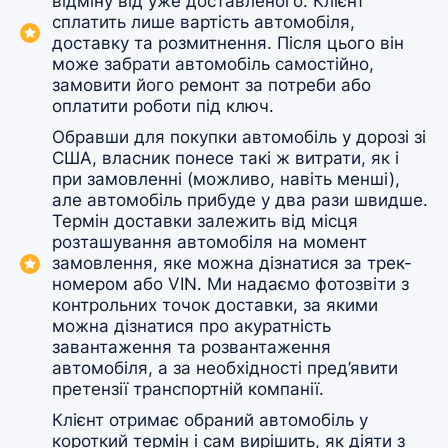
відміну від уже доставленого. Клієнт
сплатить лише вартість автомобіля,
доставку та розмитнення. Після цього він
може забрати автомобіль самостійно,
замовити його ремонт за потреби або
оплатити роботи під ключ.
Обравши для покупки автомобіль у дорозі зі
США, власник понесе такі ж витрати, як і
при замовленні (можливо, навіть менші),
але автомобіль прибуде у два рази швидше.
Термін доставки залежить від місця
розташування автомобіля на момент
замовлення, яке можна дізнатися за трек-
номером або VIN. Ми надаємо фотозвіти з
контрольних точок доставки, за якими
можна дізнатися про акуратність
завантаження та розвантаження
автомобіля, а за необхідності пред’явити
претензії транспортній компанії.
Клієнт отримає обраний автомобіль у
короткий термін і сам вирішить, як діяти з