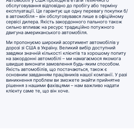
Автомобілі у США проходять етапи технічного
обслуговування відповідно до пробігу або терміну
експлуатації. Це гарантує ще одну перевагу покупки б/
в автомобіля – він обслуговувався лише в офіційному
сервісі дилера. Якість закордонного пального також
сильно впливає на ресурс традиційно потужного
двигуна американського автомобіля.
Ми пропонуємо широкий асортимент автомобілів у
дорозі зі США в Україну. Великий вибір доступний
завдяки значній кількості клієнтів та хорошому попиту
на закордонні автомобілі – ми намагаємося якомога
швидше виконати замовлення будь-яким способом.
Якість автомобілів, що постачаються, також є
основним завданням працівників нашої компанії. У разі
виникнення проблем ви зможете знайти прийнятне
рішення з нашими фахівцями – нам важливо надати
клієнту саме те, що він хоче.