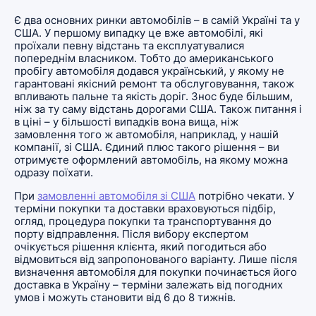
Є два основних ринки автомобілів – в самій Україні та у
США. У першому випадку це вже автомобілі, які
проїхали певну відстань та експлуатувалися
попереднім власником. Тобто до американського
пробігу автомобіля додався український, у якому не
гарантовані якісний ремонт та обслуговування, також
впливають пальне та якість доріг. Знос буде більшим,
ніж за ту саму відстань дорогами США. Також питання і
в ціні – у більшості випадків вона вища, ніж
замовлення того ж автомобіля, наприклад, у нашій
компанії, зі США. Єдиний плюс такого рішення – ви
отримуєте оформлений автомобіль, на якому можна
одразу поїхати.
При
замовленні автомобіля зі США
потрібно чекати. У
терміни покупки та доставки враховуються підбір,
огляд, процедура покупки та транспортування до
порту відправлення. Після вибору експертом
очікується рішення клієнта, який погодиться або
відмовиться від запропонованого варіанту. Лише після
визначення автомобіля для покупки починається його
доставка в Україну – терміни залежать від погодних
умов і можуть становити від 6 до 8 тижнів.