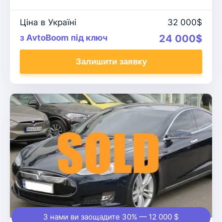
Ціна в Україні
32 000$
з AvtoBoom під ключ
24 000$
Залишити заявку
З нами ви заощадите 30% — 12 000 $