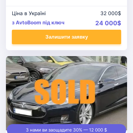
Ціна в Україні
32 000$
з AvtoBoom під ключ
24 000$
Залишити заявку
З нами ви заощадите 30% — 12 000 $