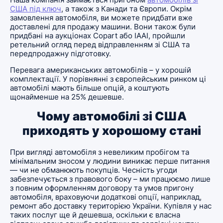
США під ключ
, а також з Канади та Європи. Окрім
замовлення автомобіля, ви можете придбати вже
доставлені для продажу машини. Вони також були
придбані на аукціонах Copart або IAAI, пройшли
ретельний огляд перед відправленням зі США та
передпродажну підготовку.
Перевага американських автомобілів – у хорошій
комплектації. У порівнянні з європейським ринком ці
автомобілі мають більше опцій, а коштують
щонайменше на 25% дешевше.
Чому автомобілі зі США
приходять у хорошому стані
При вигляді автомобіля з невеликим пробігом та
мінімальним зносом у людини виникає перше питання
— чи не обманюють покупців. Чесність угоди
забезпечується з правового боку – ми працюємо лише
з повним оформленням договору та умов пригону
автомобіля, враховуючи додаткові опції, наприклад,
ремонт або доставку територією України. Купівля у нас
таких послуг ще й дешевша, оскільки є власна