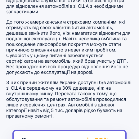
відпрацьована служба логістики та сервісні центри
для відновлення автомобілів зі США з необхідними
запчастинами.
До того ж американським страховим компаніям, які
отримують від своїх клієнтів битий автомобіль,
дешевше замінити його, ніж намагатися відновити для
подальшої експлуатації. Навіть невелика вм’ятина та
пошкоджене лакофарбове покриття можуть стати
причиною списання авто з невеликим пробігом.
Суворість у цьому питанні забезпечується
сертифікатом на автомобіль, який брав участь у ДТП.
Без проходження всіх процедур відновлення його не
допускають до експлуатації на дорозі.
З цих причин жителям України доступні б/в автомобілі
зі США в середньому на 30% дешевше, ніж на
внутрішньому ринку. Перевага також у тому, що
обслуговування та ремонт автомобілів проводилися
лише у сервісних центрах. Автомобілі з цінової
категорії навіть від 5 тис. доларів рідко бувають на
приватному ремонті.