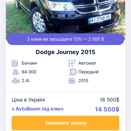
З нами ви заощадите 15% — 2 000 $
Dodge Journey 2015
Бензин
Автомат
94 000
Передній
2.4i
2015
Ціна в Україні
16 500$
з AvtoBoom під ключ
14 500$
Залишити заявку