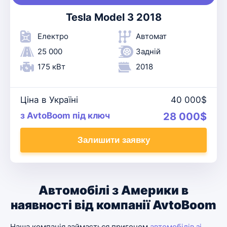
Tesla Model 3 2018
Електро
Автомат
25 000
Задній
175 кВт
2018
Ціна в Україні
40 000$
з AvtoBoom під ключ
28 000$
Залишити заявку
Автомобілі з Америки в
наявності від компанії AvtoBoom
Наша компанія займається пригоном
автомобілів зі