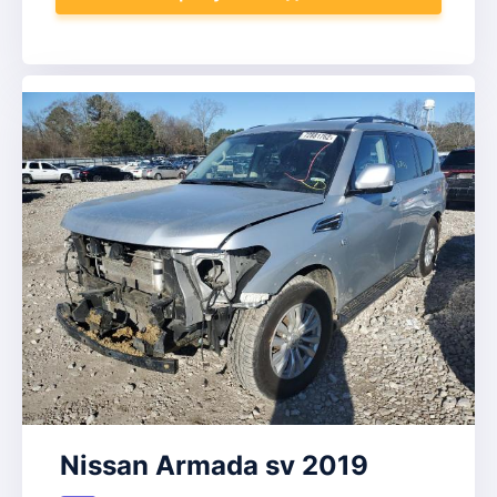
Nissan Armada sv 2019