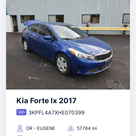
Kia Forte lx 2017
3KPFL4A7XHE070399
OR - EUGENE
57764 mi