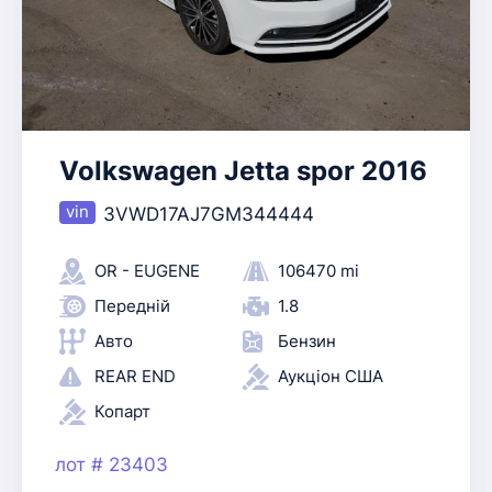
Volkswagen Jetta spor 2016
3VWD17AJ7GM344444
OR - EUGENE
106470 mi
Передній
1.8
Авто
Бензин
REAR END
Аукціон США
Копарт
лот # 23403