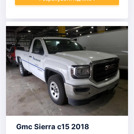
Gmc Sierra c15 2018