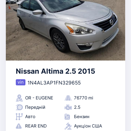
Nissan Altima 2.5 2015
1N4AL3AP1FN329655
OR - EUGENE
76770 mi
Передній
2.5
Авто
Бензин
REAR END
Аукціон США