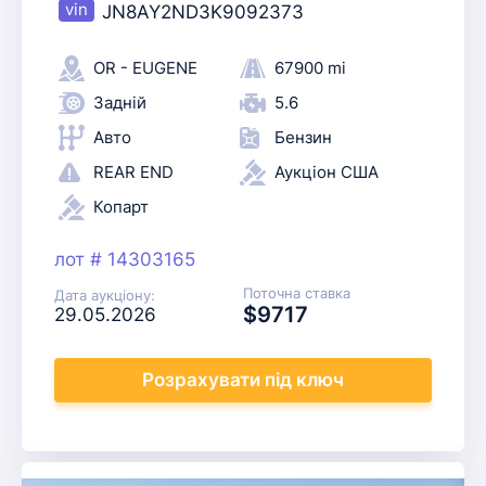
JN8AY2ND3K9092373
OR - EUGENE
67900 mi
Задній
5.6
Авто
Бензин
REAR END
Аукціон США
Копарт
лот # 14303165
Поточна ставка
Дата аукціону:
$9717
29.05.2026
Розрахувати
під ключ