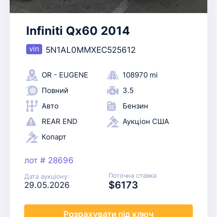
Infiniti Qx60 2014
5N1AL0MMXEC525612
OR - EUGENE
108970 mi
Повний
3.5
Авто
Бензин
REAR END
Аукціон США
Копарт
лот # 28696
Поточна ставка
Дата аукціону:
$6173
29.05.2026
Розрахувати
під ключ