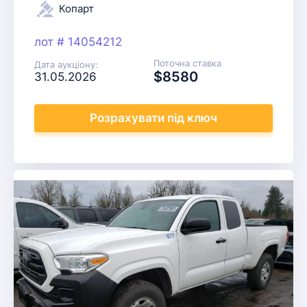
Копарт
лот # 14054212
Поточна ставка
Дата аукціону:
$8580
31.05.2026
Розрахувати
під ключ