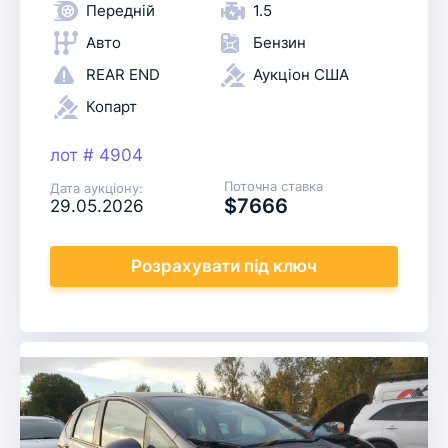
Передній
1.5
Авто
Бензин
REAR END
Аукціон США
Копарт
лот # 4904
Поточна ставка
Дата аукціону:
$7666
29.05.2026
Розрахувати
під ключ