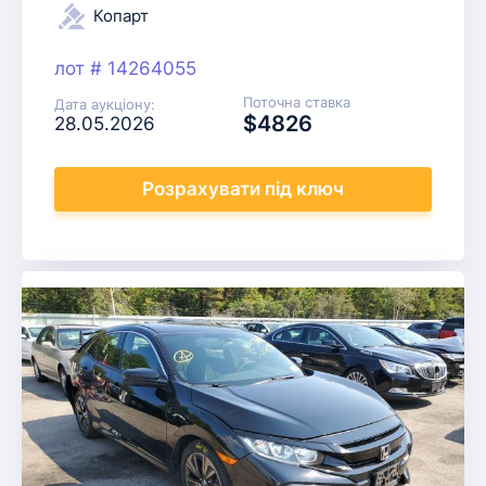
Копарт
лот # 14264055
Поточна ставка
Дата аукціону:
$4826
28.05.2026
Розрахувати
під ключ