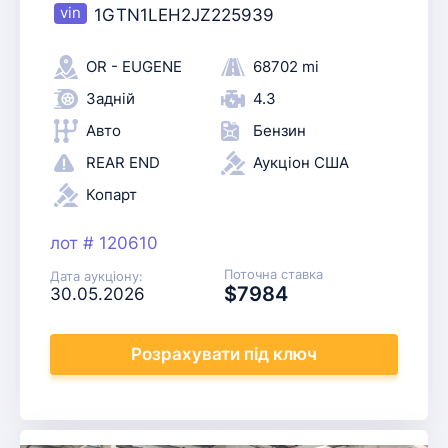
1GTN1LEH2JZ225939
OR - EUGENE
68702 mi
Задній
4.3
Авто
Бензин
REAR END
Аукціон США
Копарт
лот # 120610
Поточна ставка
Дата аукціону:
$7984
30.05.2026
Розрахувати
під ключ