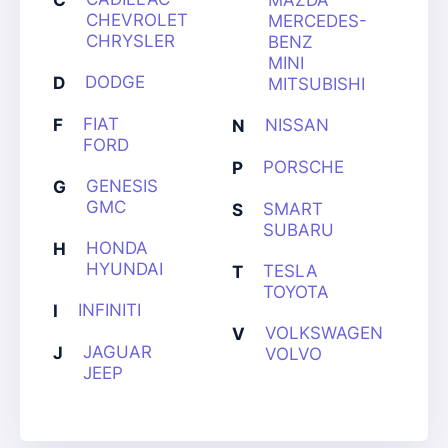
C
MAZDA
CHEVROLET
MERCEDES-
CHRYSLER
BENZ
MINI
DODGE
D
MITSUBISHI
FIAT
F
NISSAN
N
FORD
PORSCHE
P
GENESIS
G
GMC
SMART
S
SUBARU
HONDA
H
HYUNDAI
TESLA
T
TOYOTA
INFINITI
I
VOLKSWAGEN
V
JAGUAR
J
VOLVO
JEEP