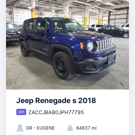
Jeep Renegade s 2018
ZACCJBAB0JPH77795
OR - EUGENE
64637 mi