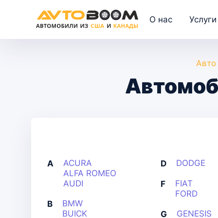
О нас
Услуги
Авто
Автомоб
ACURA
DODGE
A
D
ALFA ROMEO
AUDI
FIAT
F
FORD
BMW
B
BUICK
GENESIS
G