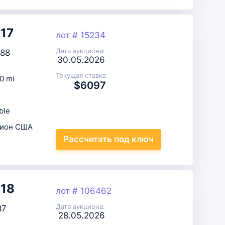
017
лот # 15234
Дата аукциона:
88
30.05.2026
Текущая ставка
0 mi
$6097
ble
цион США
Рассчитать
под ключ
018
лот # 106462
Дата аукциона:
87
28.05.2026