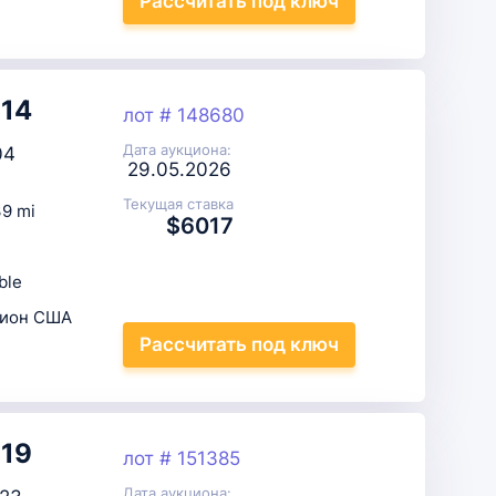
Рассчитать
под ключ
014
лот # 148680
Дата аукциона:
04
29.05.2026
Текущая ставка
9 mi
$6017
ble
цион США
Рассчитать
под ключ
019
лот # 151385
Дата аукциона: