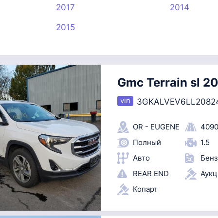
2017
2014
2015
Gmc Terrain sl 2
3GKALVEV6LL2082
OR - EUGENE
4090
Полный
1.5
Авто
Бенз
REAR END
Аук
Копарт