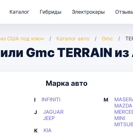
Каталог
Гибриды
Электрокары
Отзыв
 из США под ключ
Каталог авто
Gmc
TE
или Gmc TERRAIN из
Марка авто
INFINITI
MASER
I
M
MAZDA
JAGUAR
MERCE
J
JEEP
MINI
MITSUB
KIA
K