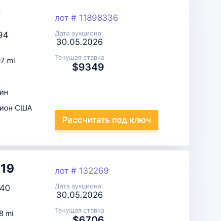
7
лот # 11898336
Дата аукциона:
94
30.05.2026
Текущая ставка
7 mi
$9349
ин
цион США
Рассчитать
под ключ
019
лот # 132269
Дата аукциона:
40
30.05.2026
Текущая ставка
8 mi
$6706