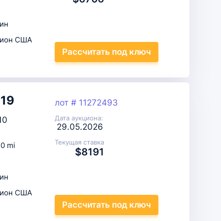
ин
цион США
Рассчитать
под ключ
019
лот # 11272493
Дата аукциона:
10
29.05.2026
Текущая ставка
0 mi
$8191
ин
цион США
Рассчитать
под ключ