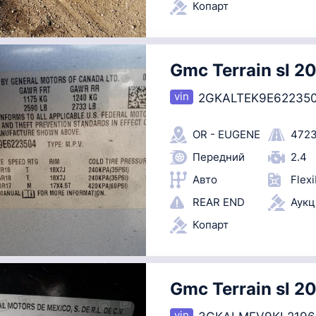
Копарт
Gmc Terrain sl 2
2GKALTEK9E62235
OR - EUGENE
4723
Передний
2.4
Авто
Flexi
REAR END
Аук
Копарт
Gmc Terrain sl 2