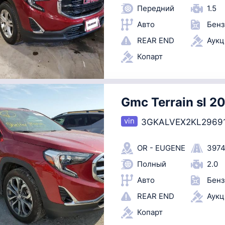
Передний
1.5
Авто
Бенз
REAR END
Аук
Копарт
Gmc Terrain sl 2
3GKALVEX2KL2969
OR - EUGENE
3974
Полный
2.0
Авто
Бенз
REAR END
Аук
Копарт