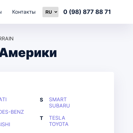
0 (98) 877 88 71
ы
Контакты
RRAIN
 Америки
ATI
SMART
S
SUBARU
DES-BENZ
TESLA
T
TOYOTA
ISHI