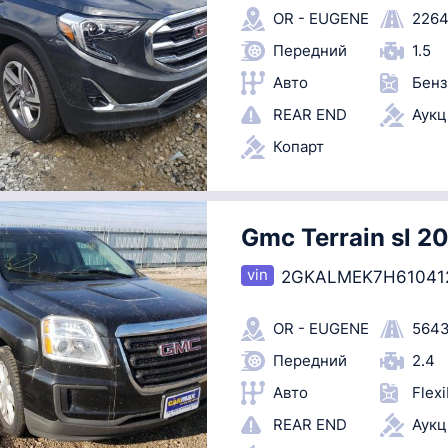
OR - EUGENE
2264
Передний
1.5
Авто
Бенз
REAR END
Аук
Копарт
Gmc Terrain sl 2
2GKALMEK7H61041
OR - EUGENE
5643
Передний
2.4
Авто
Flexi
REAR END
Аук