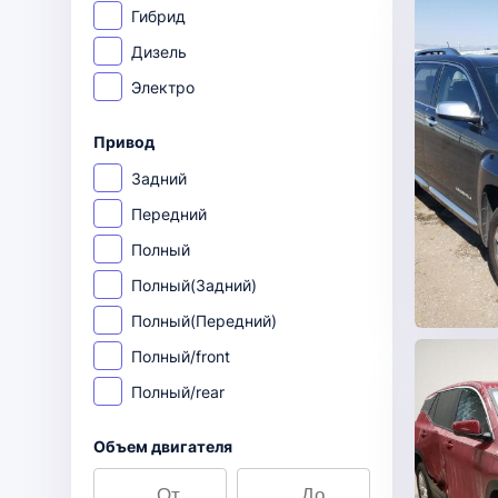
Гибрид
Дизель
Электро
Привод
Задний
Передний
Полный
Полный(Задний)
Полный(Передний)
Полный/front
Полный/rear
Объем двигателя