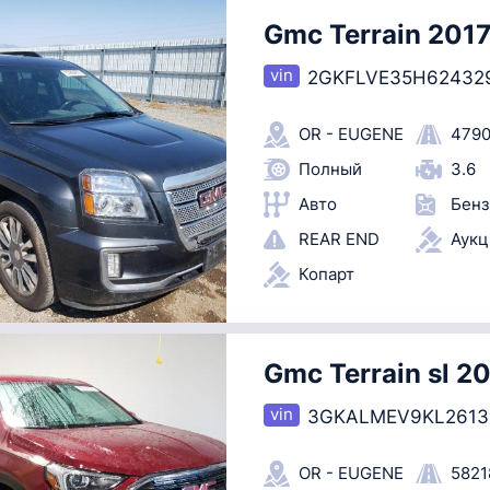
Gmc Terrain 201
2GKFLVE35H62432
OR - EUGENE
4790
Полный
3.6
Авто
Бенз
REAR END
Аук
Копарт
Gmc Terrain sl 2
3GKALMEV9KL2613
OR - EUGENE
5821