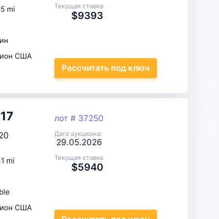
Текущая ставка
5 mi
$9393
ин
цион США
Рассчитать
под ключ
017
лот # 37250
Дата аукциона:
20
29.05.2026
Текущая ставка
1 mi
$5940
ble
цион США