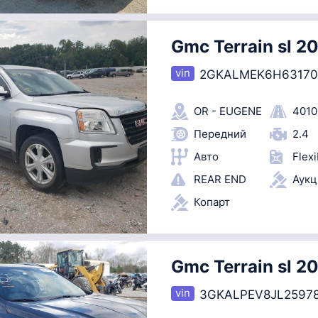
Gmc Terrain sl 2
2GKALMEK6H63170
OR - EUGENE
4010
Передний
2.4
Авто
Flexi
REAR END
Аук
Копарт
Gmc Terrain sl 2
3GKALPEV8JL2597