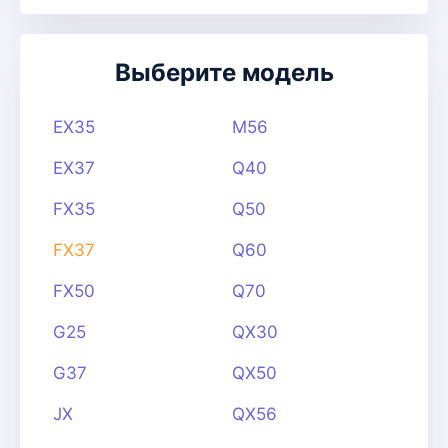
Выберите модель
EX35
M56
EX37
Q40
FX35
Q50
FX37
Q60
FX50
Q70
G25
QX30
G37
QX50
JX
QX56