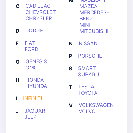
MASERATI
M
CADILLAC
C
MAZDA
CHEVROLET
MERCEDES-
CHRYSLER
BENZ
MINI
DODGE
D
MITSUBISHI
FIAT
F
NISSAN
N
FORD
PORSCHE
P
GENESIS
G
GMC
SMART
S
SUBARU
HONDA
H
HYUNDAI
TESLA
T
TOYOTA
INFINITI
I
VOLKSWAGEN
V
JAGUAR
J
VOLVO
JEEP