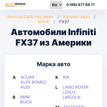
0 (98) 877 88 71
Авто из США под ключ
Каталог авто
Infiniti
FX37
Автомобили Infiniti
FX37 из Америки
Марка авто
ACURA
KIA
A
K
ALFA ROMEO
AUDI
LAND ROVER
L
LEXUS
BMW
B
LINCOLN
BUICK