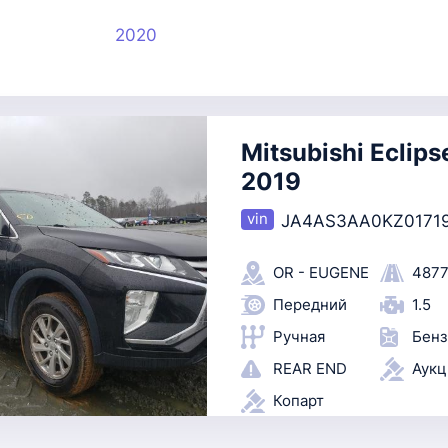
2020
Mitsubishi Eclips
2019
JA4AS3AA0KZ0171
OR - EUGENE
4877
Передний
1.5
Ручная
Бенз
REAR END
Аук
Копарт