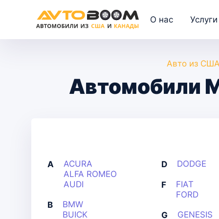
О нас
Услуги
Авто из США
Автомобили Mi
ACURA
DODGE
A
D
ALFA ROMEO
AUDI
FIAT
F
FORD
BMW
B
BUICK
GENESIS
G