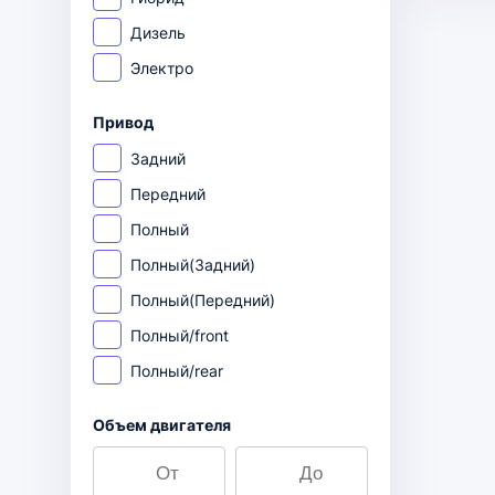
Дизель
Электро
Привод
Задний
Передний
Полный
Полный(Задний)
Полный(Передний)
Полный/front
Полный/rear
Объем двигателя