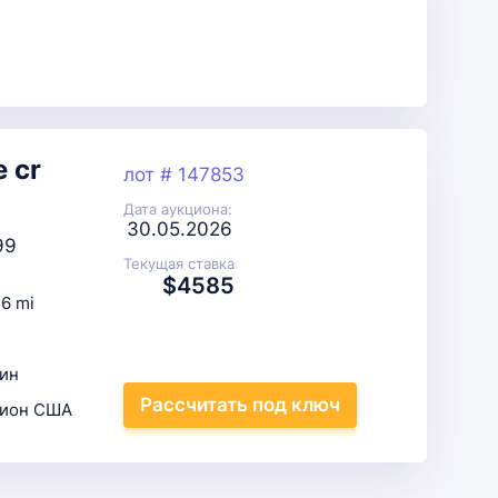
e cr
лот # 147853
Дата аукциона:
30.05.2026
99
Текущая ставка
$4585
6 mi
ин
Рассчитать
под ключ
цион США