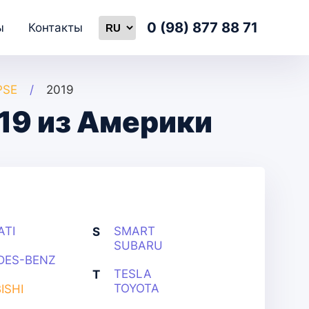
0 (98) 877 88 71
ы
Контакты
PSE
2019
019 из Америки
ATI
SMART
S
SUBARU
DES-BENZ
TESLA
T
TOYOTA
ISHI