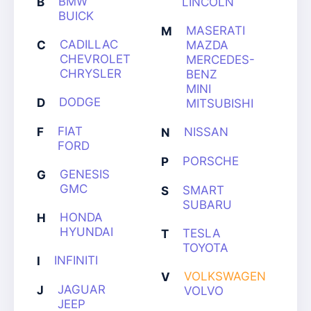
BMW
B
LINCOLN
BUICK
MASERATI
M
CADILLAC
C
MAZDA
CHEVROLET
MERCEDES-
CHRYSLER
BENZ
MINI
DODGE
D
MITSUBISHI
FIAT
F
NISSAN
N
FORD
PORSCHE
P
GENESIS
G
GMC
SMART
S
SUBARU
HONDA
H
HYUNDAI
TESLA
T
TOYOTA
INFINITI
I
VOLKSWAGEN
V
JAGUAR
J
VOLVO
JEEP