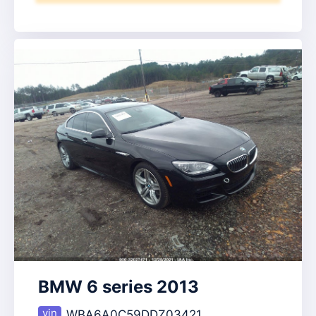
BMW 6 series 2013
WBA6A0C59DDZ03421