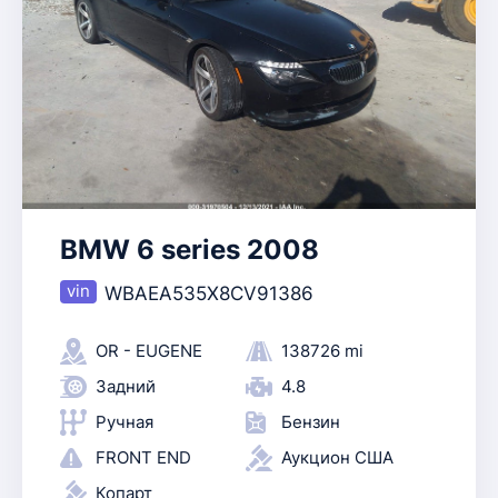
BMW 6 series 2008
WBAEA535X8CV91386
OR - EUGENE
138726 mi
Задний
4.8
Ручная
Бензин
FRONT END
Аукцион США
Копарт