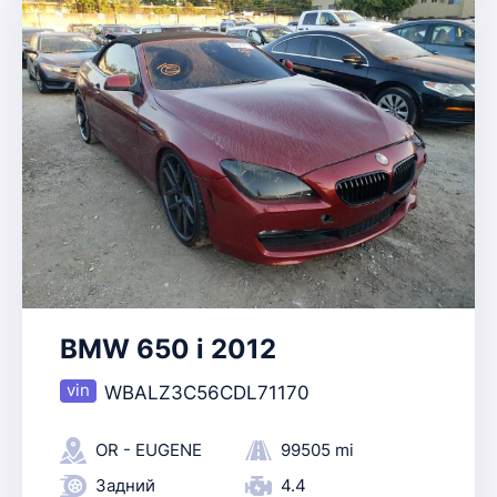
BMW 650 i 2012
WBALZ3C56CDL71170
OR - EUGENE
99505 mi
Задний
4.4