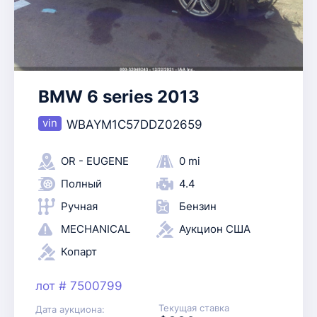
BMW 6 series 2013
WBAYM1C57DDZ02659
OR - EUGENE
0 mi
Полный
4.4
Ручная
Бензин
MECHANICAL
Аукцион США
Копарт
лот # 7500799
Текущая ставка
Дата аукциона: