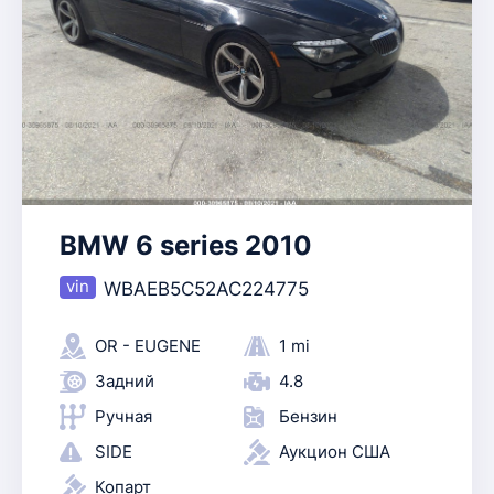
BMW 6 series 2010
WBAEB5C52AC224775
OR - EUGENE
1 mi
Задний
4.8
Ручная
Бензин
SIDE
Аукцион США
Копарт