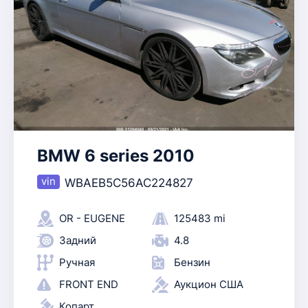
BMW 6 series 2010
WBAEB5C56AC224827
OR - EUGENE
125483 mi
Задний
4.8
Ручная
Бензин
FRONT END
Аукцион США
Копарт