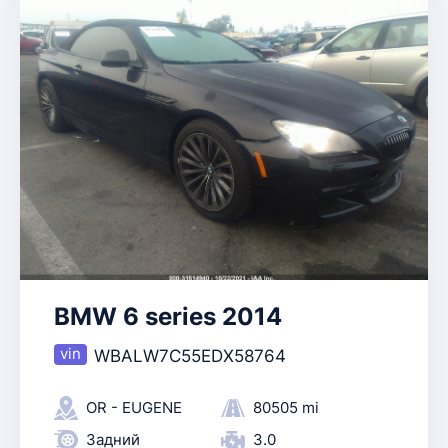
BMW 6 series 2014
WBALW7C55EDX58764
OR - EUGENE
80505 mi
Задний
3.0