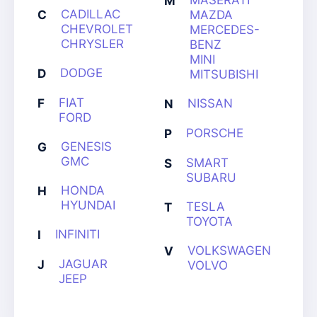
MASERATI
M
CADILLAC
C
MAZDA
CHEVROLET
MERCEDES-
CHRYSLER
BENZ
MINI
DODGE
D
MITSUBISHI
FIAT
F
NISSAN
N
FORD
PORSCHE
P
GENESIS
G
GMC
SMART
S
SUBARU
HONDA
H
HYUNDAI
TESLA
T
TOYOTA
INFINITI
I
VOLKSWAGEN
V
JAGUAR
J
VOLVO
JEEP