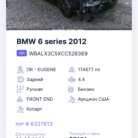
BMW 6 series 2012
WBALX3C5XCC528369
OR - EUGENE
114677 mi
Задний
4.4
Ручная
Бензин
FRONT END
Аукцион США
Копарт
лот # 6327613
Текущая ставка
Дата аукциона: