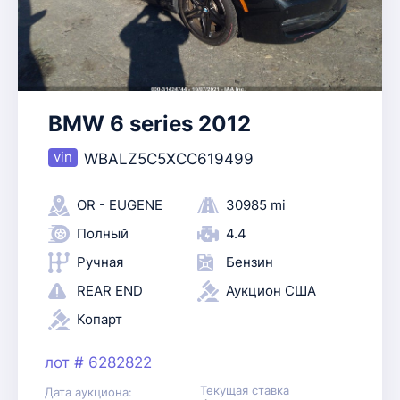
BMW 6 series 2012
WBALZ5C5XCC619499
OR - EUGENE
30985 mi
Полный
4.4
Ручная
Бензин
REAR END
Аукцион США
Копарт
лот # 6282822
Текущая ставка
Дата аукциона: