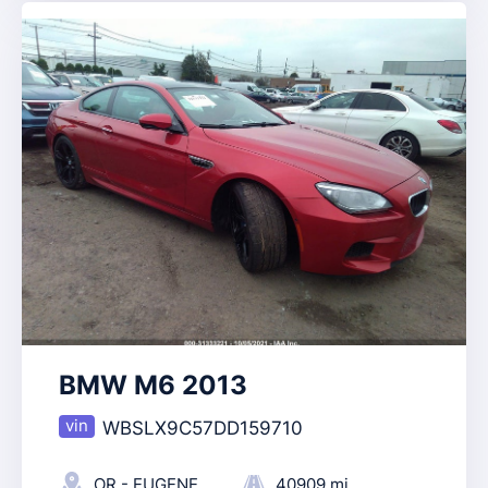
BMW M6 2013
WBSLX9C57DD159710
OR - EUGENE
40909 mi