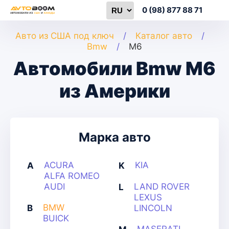
0 (98) 877 88 71
Авто из США под ключ
Каталог авто
Bmw
M6
Автомобили Bmw M6
из Америки
Марка авто
ACURA
KIA
A
K
ALFA ROMEO
AUDI
LAND ROVER
L
LEXUS
BMW
B
LINCOLN
BUICK