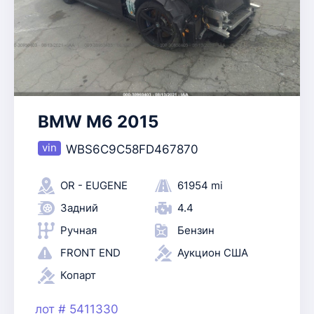
BMW M6 2015
WBS6C9C58FD467870
OR - EUGENE
61954 mi
Задний
4.4
Ручная
Бензин
FRONT END
Аукцион США
Копарт
лот # 5411330