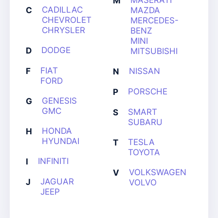
MASERATI
M
CADILLAC
C
MAZDA
CHEVROLET
MERCEDES-
CHRYSLER
BENZ
MINI
DODGE
D
MITSUBISHI
FIAT
F
NISSAN
N
FORD
PORSCHE
P
GENESIS
G
GMC
SMART
S
SUBARU
HONDA
H
HYUNDAI
TESLA
T
TOYOTA
INFINITI
I
VOLKSWAGEN
V
JAGUAR
J
VOLVO
JEEP