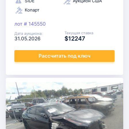
SIDE
Аукцион США
Копарт
лот # 145550
Текущая ставка
Дата аукциона:
$12247
31.05.2026
Рассчитать
под ключ