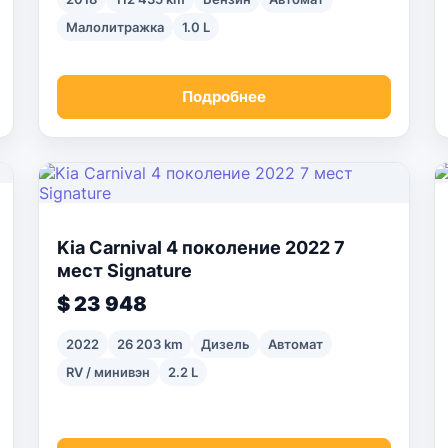
Малолитражка
1.0 L
Подробнее
Kia Carnival 4 поколение 2022 7
мест Signature
$ 23 948
2022
26 203 km
Дизель
Автомат
RV / минивэн
2.2 L