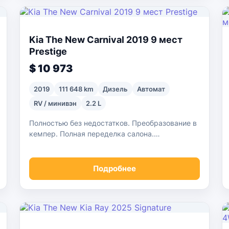
Kia The New Carnival 2019 9 мест
Prestige
$ 10 973
2019
111 648 km
Дизель
Автомат
RV / минивэн
2.2 L
Полностью без недостатков. Преобразование в
кемпер. Полная переделка салона.
Обязательно прочитайте объяснение. Без
утечек X. Много дополнительных опций.
Подробнее