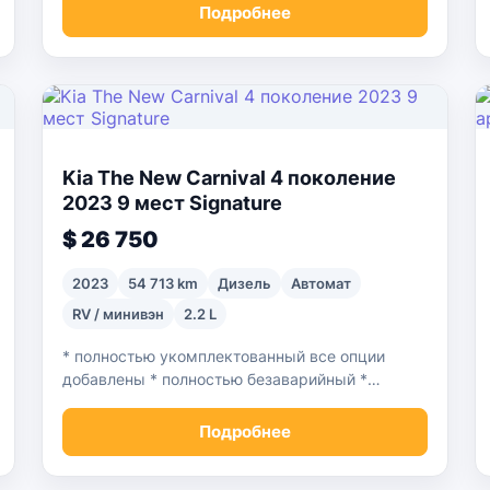
Подробнее
Kia The New Carnival 4 поколение
2023 9 мест Signature
$ 26 750
2023
54 713 km
Дизель
Автомат
RV / минивэн
2.2 L
* полностью укомплектованный все опции
добавлены * полностью безаварийный *
страховка 0 * один владелец * самая низкая
цена в своем классе
Подробнее