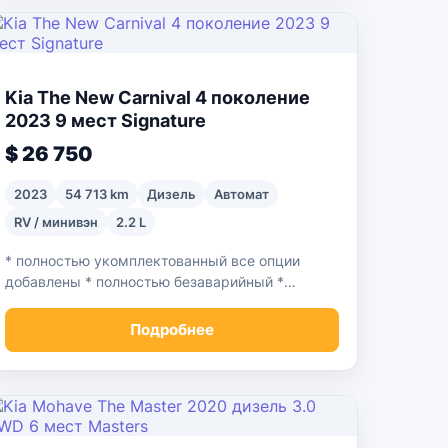
Kia The New Carnival 4 поколение
2023 9 мест Signature
$ 26 750
2023
54 713 km
Дизель
Автомат
RV / минивэн
2.2 L
* полностью укомплектованный все опции
добавлены * полностью безаварийный *
страховка 0 * один владелец * самая низкая
цена в своем классе
Подробнее