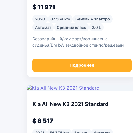
$ 11 971
2020
87 564 km
Бензин + электро
Автомат
Средний класс
2.0 L
Безаварийный/комфорт/коричневые
сиденья/BraibWise/двойное стекло/дешевый
Подробнее
Kia All New K3 2021 Standard
$ 8 517
2021
56 775 km
Бензин
Автомат