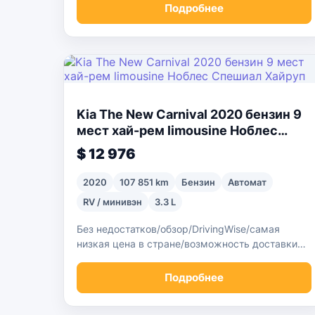
Подробнее
Kia The New Carnival 2020 бензин 9
мест хай-рем limousine Ноблес
Спешиал Хайруп
$ 12 976
2020
107 851 km
Бензин
Автомат
RV / минивэн
3.3 L
Без недостатков/обзор/DrivingWise/самая
низкая цена в стране/возможность доставки
автомобиля
Подробнее