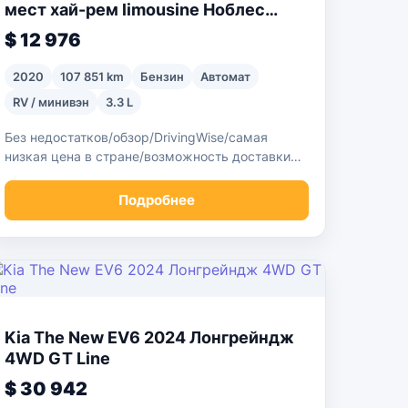
мест хай-рем limousine Ноблес
Спешиал Хайруп
$ 12 976
2020
107 851 km
Бензин
Автомат
RV / минивэн
3.3 L
Без недостатков/обзор/DrivingWise/самая
низкая цена в стране/возможность доставки
автомобиля
Подробнее
Kia The New EV6 2024 Лонгрейндж
4WD GT Line
$ 30 942