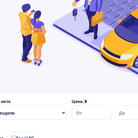
 авто
Цена, $
ро
Газ / LPG