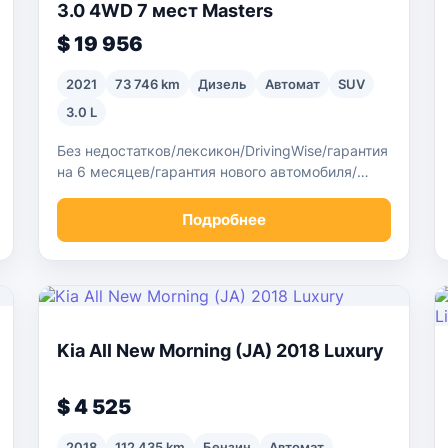
3.0 4WD 7 мест Masters
$ 19 956
2021
73 746 km
Дизель
Автомат
SUV
3.0 L
Без недостатков/лексикон/DrivingWise/гарантия
на 6 месяцев/гарантия нового автомобиля/
самая низкая цена в стране
Подробнее
Kia All New Morning (JA) 2018 Luxury
$ 4 525
2018
112 435 km
Бензин
Автомат