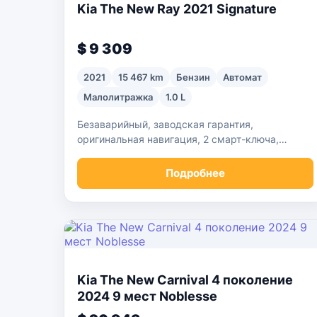
Kia The New Ray 2021 Signature
$ 9 309
2021
15 467 km
Бензин
Автомат
Малолитражка
1.0 L
Безаварийный, заводская гарантия,
оригинальная навигация, 2 смарт-ключа,
дополнительные опции 2,05 миллиона вон
Подробнее
Kia The New Carnival 4 поколение
2024 9 мест Noblesse