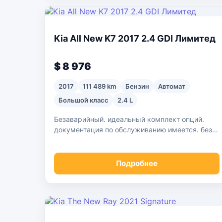
Kia All New K7 2017 2.4 GDI Лимитед
$ 8 976
2017
111 489 km
Бензин
Автомат
Большой класс
2.4 L
Безаварийный. идеальный комплект опций.
документация по обслуживанию имеется. без
течей. чистый внешний и внутренний вид.
идеальное обслуживание
Подробнее