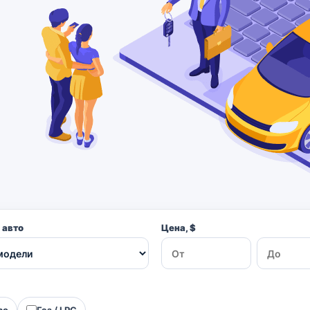
 авто
Цена, $
ро
Газ / LPG