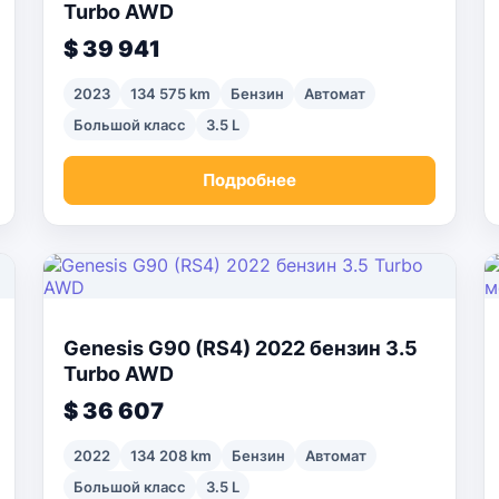
Turbo AWD
$ 39 941
2023
134 575 km
Бензин
Автомат
Большой класс
3.5 L
Подробнее
Genesis G90 (RS4) 2022 бензин 3.5
Turbo AWD
$ 36 607
2022
134 208 km
Бензин
Автомат
Большой класс
3.5 L