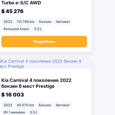
Turbo e-S/C AWD
$ 45 276
2023
112 746 km
Бензин
Автомат
Большой класс
3.5 L
Подробнее
Kia Carnival 4 поколение 2022
бензин 9 мест Prestige
$ 16 003
2022
45 070 km
Бензин
Автомат
RV / минивэн
3.5 L