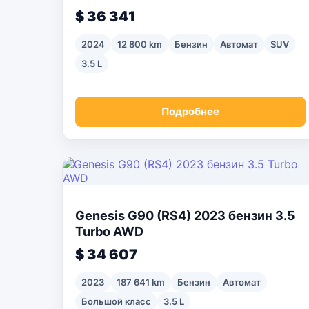
$ 36 341
2024
12 800 km
Бензин
Автомат
SUV
3.5 L
Подробнее
Genesis G90 (RS4) 2023 бензин 3.5
Turbo AWD
$ 34 607
2023
187 641 km
Бензин
Автомат
Большой класс
3.5 L