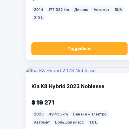
2014
177 032 km
Дизель
Автомат
SUV
2.0 L
Подробнее
Kia K8 Hybrid 2023 Noblesse
$ 19 271
2023
49 435 km
Бензин + электро
Автомат
Большой класс
1.6 L