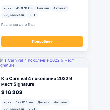
2022
45 070 km
Бензин
Автомат
RV / минивэн
3.5 L
Реальные фото Encar
Подробнее
Kia Carnival 4 поколение 2022 9
мест Signature
$ 16 203
2022
129 814 km
Дизель
Автомат
RV / минивэн
2.2 L