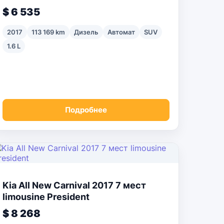
$ 6 535
2017
113 169 km
Дизель
Автомат
SUV
1.6 L
Подробнее
Kia All New Carnival 2017 7 мест
limousine President
$ 8 268