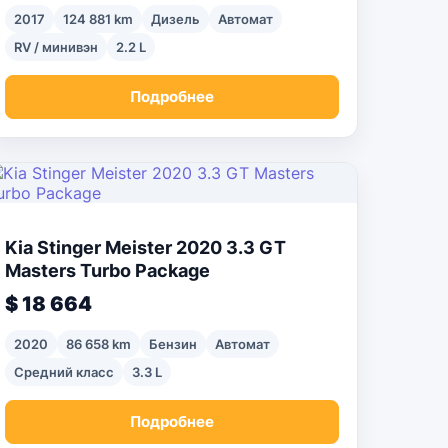
2017
124 881 km
Дизель
Автомат
RV / минивэн
2.2 L
Подробнее
Kia Stinger Meister 2020 3.3 GT
Masters Turbo Package
$ 18 664
2020
86 658 km
Бензин
Автомат
Средний класс
3.3 L
Подробнее