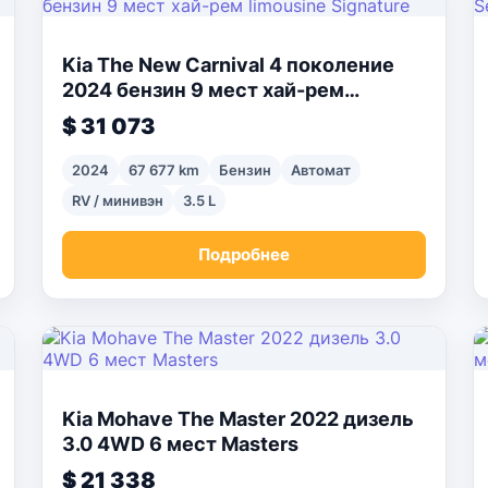
Kia The New Carnival 4 поколение
2024 бензин 9 мест хай-рем
limousine Signature
$ 31 073
2024
67 677 km
Бензин
Автомат
RV / минивэн
3.5 L
Подробнее
Kia Mohave The Master 2022 дизель
3.0 4WD 6 мест Masters
$ 21 338