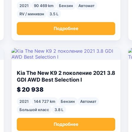
2021
90 469 km
Бензин
Автомат
RV / минивэн
3.5 L
Подробнее
Kia The New K9 2 поколение 2021 3.8
GDI AWD Best Selection I
$ 20 938
2021
144 727 km
Бензин
Автомат
Большой класс
3.8 L
Подробнее