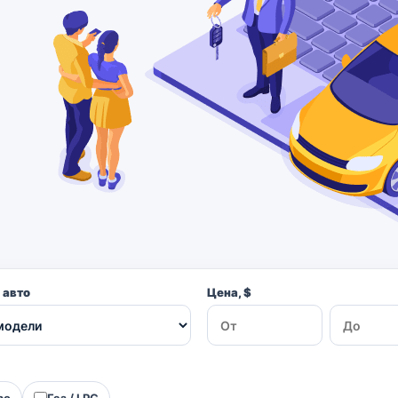
 авто
Цена, $
ро
Газ / LPG