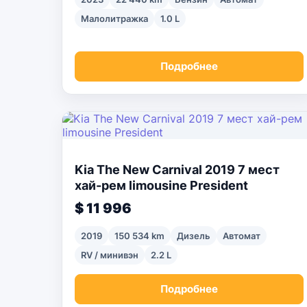
Малолитражка
1.0 L
Подробнее
Kia The New Carnival 2019 7 мест
хай-рем limousine President
$ 11 996
2019
150 534 km
Дизель
Автомат
RV / минивэн
2.2 L
Подробнее