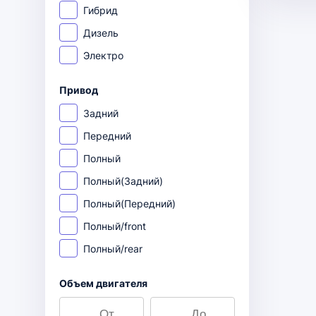
Гибрид
Дизель
Электро
Привод
Задний
Передний
Полный
Полный(Задний)
Полный(Передний)
Полный/front
Полный/rear
Объем двигателя