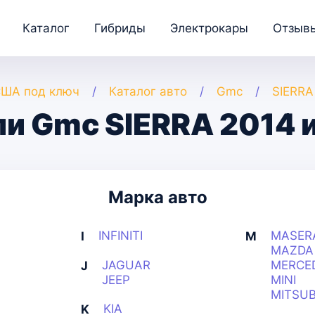
Каталог
Гибриды
Электрокары
Отзыв
США под ключ
Каталог авто
Gmc
SIERRA
и Gmc SIERRA 2014 
Марка авто
INFINITI
MASER
I
M
MAZDA
JAGUAR
MERCE
J
JEEP
MINI
MITSUB
KIA
K