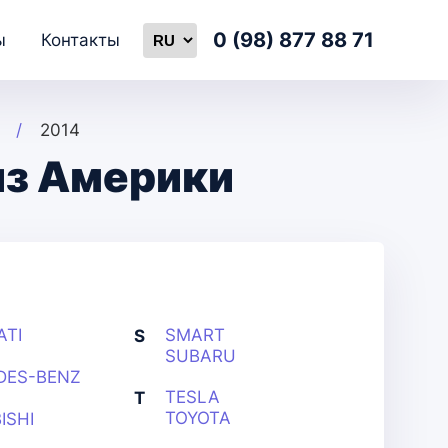
0 (98) 877 88 71
ы
Контакты
2014
из Америки
ATI
SMART
S
SUBARU
DES-BENZ
TESLA
T
TOYOTA
ISHI