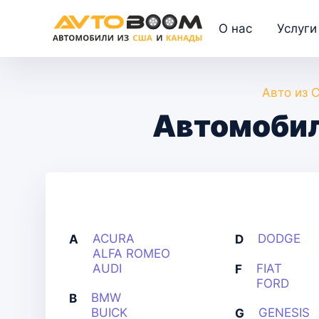
О нас
Услуги
Авто из 
Автомобил
ACURA
DODGE
A
D
ALFA ROMEO
AUDI
FIAT
F
FORD
BMW
B
BUICK
GENESIS
G