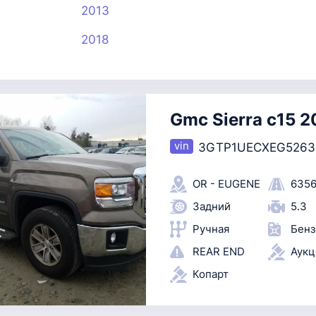
2013
2018
Gmc Sierra c15 2
3GTP1UECXEG5263
OR - EUGENE
6356
Задний
5.3
Ручная
Бенз
REAR END
Аук
Копарт