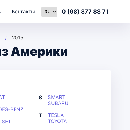
0 (98) 877 88 71
ы
Контакты
2015
из Америки
ATI
SMART
S
SUBARU
DES-BENZ
TESLA
T
TOYOTA
ISHI