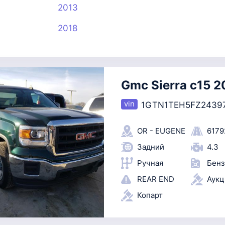
2013
2018
Gmc Sierra c15 2
1GTN1TEH5FZ2439
OR - EUGENE
6179
Задний
4.3
Ручная
Бенз
REAR END
Аук
Копарт