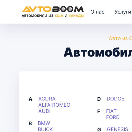
О нас
Услуги
Авто из 
Автомобил
ACURA
DODGE
A
D
ALFA ROMEO
AUDI
FIAT
F
FORD
BMW
B
BUICK
GENESIS
G