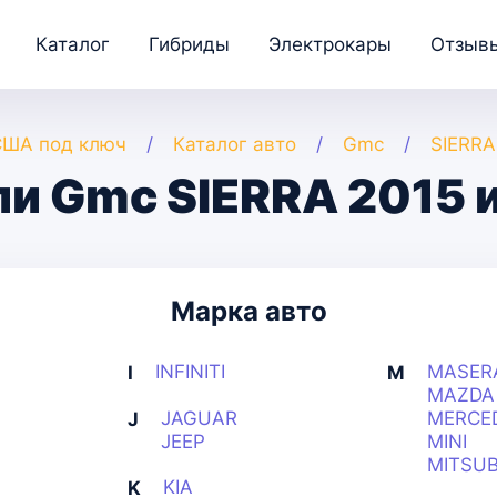
Каталог
Гибриды
Электрокары
Отзыв
США под ключ
Каталог авто
Gmc
SIERRA
и Gmc SIERRA 2015 
Марка авто
INFINITI
MASER
I
M
MAZDA
JAGUAR
MERCE
J
JEEP
MINI
MITSUB
KIA
K