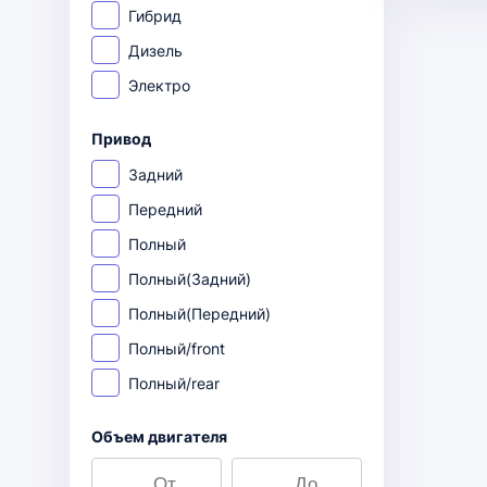
Гибрид
Дизель
Электро
Привод
Задний
Передний
Полный
Полный(Задний)
Полный(Передний)
Полный/front
Полный/rear
Объем двигателя