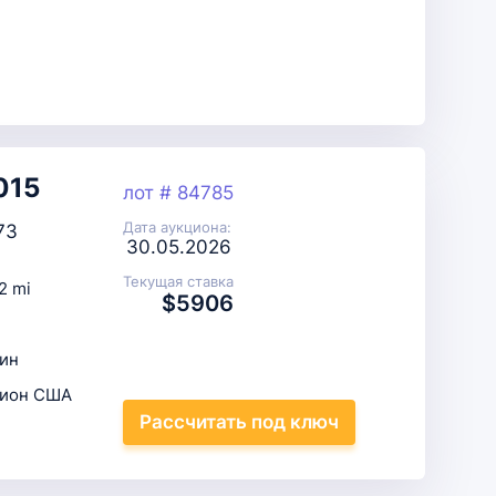
015
лот # 84785
Дата аукциона:
73
30.05.2026
Текущая ставка
2 mi
$5906
ин
цион США
Рассчитать
под ключ