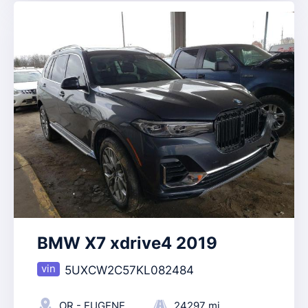
BMW X7 xdrive4 2019
5UXCW2C57KL082484
OR - EUGENE
24297 mi