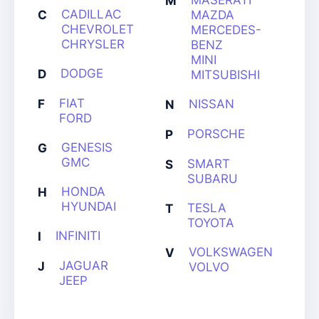
MASERATI
M
CADILLAC
C
MAZDA
CHEVROLET
MERCEDES-
CHRYSLER
BENZ
MINI
DODGE
D
MITSUBISHI
FIAT
F
NISSAN
N
FORD
PORSCHE
P
GENESIS
G
GMC
SMART
S
SUBARU
HONDA
H
HYUNDAI
TESLA
T
TOYOTA
INFINITI
I
VOLKSWAGEN
V
JAGUAR
J
VOLVO
JEEP