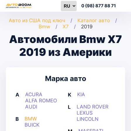
0 (98) 877 88 71
Авто из США под ключ
Каталог авто
Bmw
X7
2019
Автомобили Bmw X7
2019 из Америки
Марка авто
ACURA
KIA
A
K
ALFA ROMEO
AUDI
LAND ROVER
L
LEXUS
BMW
B
LINCOLN
BUICK