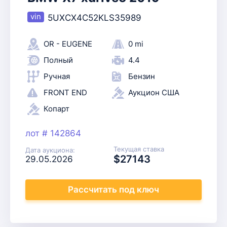
5UXCX4C52KLS35989
OR - EUGENE
0 mi
Полный
4.4
Ручная
Бензин
FRONT END
Аукцион США
Копарт
лот # 142864
Текущая ставка
Дата аукциона:
$27143
29.05.2026
Рассчитать
под ключ